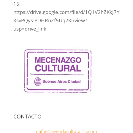
15:
https://drive.google.com/file/d/1Q1V2hZKkJ7Y
KsvPQys-PDHRnZf5Uq2KI/view?
usp=drive_link
CONTACTO
dafne@agendacultural15.com