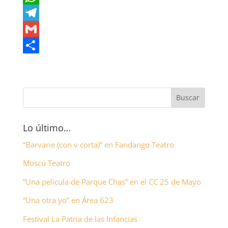
c
w
W
e
i
h
T
b
t
a
e
G
o
t
t
l
m
C
o
e
s
e
a
o
k
r
A
g
i
m
p
r
l
p
p
a
a
Lo último…
m
r
“Barvarie (con v corta)” en Fandango Teatro
t
Moscú Teatro
i
“Una película de Parque Chas” en el CC 25 de Mayo
r
“Una otra yo” en Área 623
Festival La Patria de las Infancias