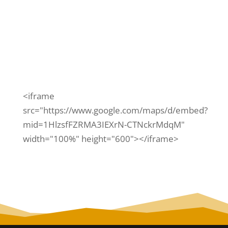
barrio, talleres y la feria de...
<iframe
src="https://www.google.com/maps/d/embed?
mid=1HlzsfFZRMA3IEXrN-CTNckrMdqM"
width="100%" height="600"></iframe>