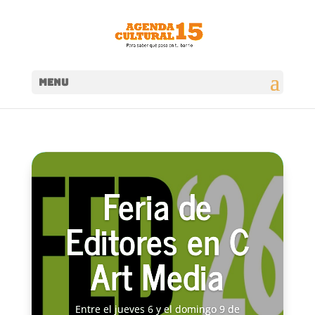
MENU
Feria de
Editores en C
Art Media
Entre el jueves 6 y el domingo 9 de