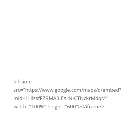
Corrientes y Av. Scalabrini Ortiz, en el
barrio de Villa Crespo. Se podrá disfrutar
de música en vivo con Leo García,
Koufequin, Ariana Montejo, DJ Barby...
<iframe
src="https://www.google.com/maps/d/embed?
mid=1HlzsfFZRMA3IEXrN-CTNckrMdqM"
width="100%" height="600"></iframe>