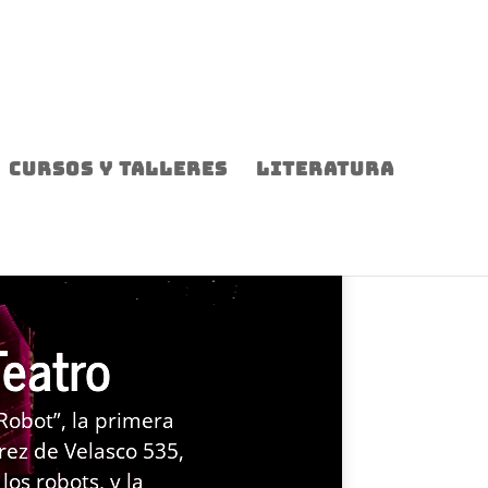
CURSOS Y TALLERES
LITERATURA
Teatro
Robot”, la primera
rez de Velasco 535,
los robots, y la