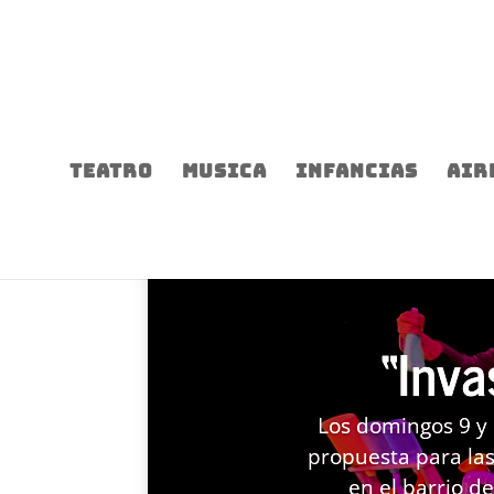
TEATRO
MUSICA
INFANCIAS
AIR
“Inva
Los domingos 9 y 
propuesta para las
en el barrio de