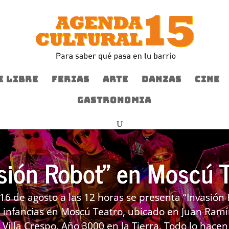
E LIBRE
FERIAS
ARTE
DANZAS
CINE
GASTRONOMIA
sión Robot” en Moscú 
16 de agosto a las 12 horas se presenta “Invasión 
 infancias en Moscú Teatro, ubicado en Juan Ramí
 Villa Crespo. Año 3000 en la Tierra. Todo lo hacen 