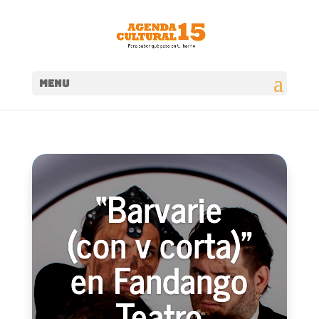
MENU
“Barvarie
(con v corta)”
en Fandango
Teatro