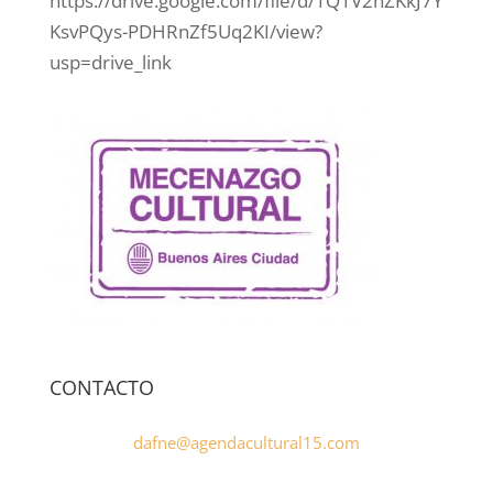
https://drive.google.com/file/d/1Q1V2hZKkJ7Y
KsvPQys-PDHRnZf5Uq2KI/view?
usp=drive_link
CONTACTO
dafne@agendacultural15.com