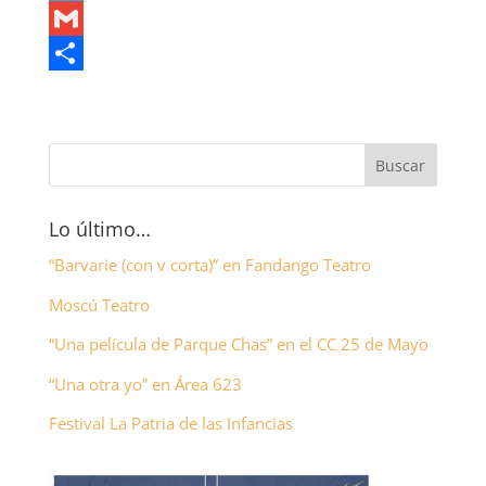
e
i
h
T
b
t
a
e
G
o
t
t
l
m
C
o
e
s
e
a
o
k
r
A
g
i
m
p
r
l
p
p
a
a
Lo último…
m
r
“Barvarie (con v corta)” en Fandango Teatro
t
Moscú Teatro
i
“Una película de Parque Chas” en el CC 25 de Mayo
r
“Una otra yo” en Área 623
Festival La Patria de las Infancias