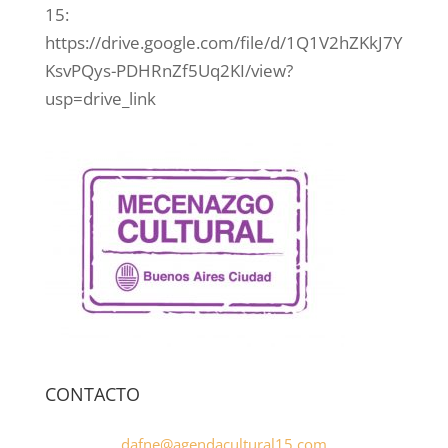
15:
https://drive.google.com/file/d/1Q1V2hZKkJ7Y
KsvPQys-PDHRnZf5Uq2KI/view?
usp=drive_link
CONTACTO
dafne@agendacultural15.com