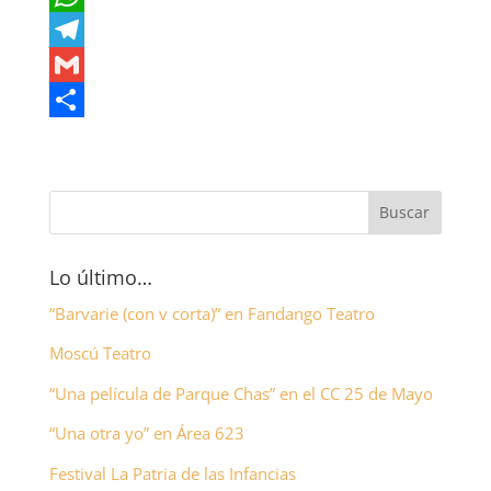
c
w
W
e
i
h
T
b
t
a
e
G
o
t
t
l
m
C
o
e
s
e
a
o
k
r
A
g
i
m
p
r
l
p
p
a
a
Lo último…
m
r
“Barvarie (con v corta)” en Fandango Teatro
t
Moscú Teatro
i
“Una película de Parque Chas” en el CC 25 de Mayo
r
“Una otra yo” en Área 623
Festival La Patria de las Infancias