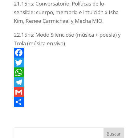
21.15hs: Conversatorio: Políticas de lo
sensible: cuerpo, memoria e intuición x Isha
Kim, Renee Carmichael y Mecha MIO.
22.15hs: Modo Silencioso (música + poesía) y
Trola (música en vivo)
F
a
T
c
w
W
e
i
h
T
b
t
a
e
G
o
t
t
l
m
C
o
e
s
e
a
o
k
r
A
g
i
m