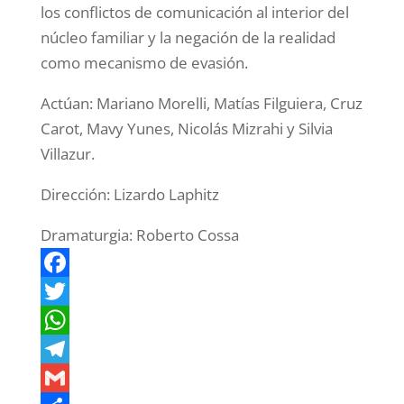
los conflictos de comunicación al interior del
núcleo familiar y la negación de la realidad
como mecanismo de evasión.
Actúan: Mariano Morelli, Matías Filguiera, Cruz
Carot, Mavy Yunes, Nicolás Mizrahi y Silvia
Villazur.
Dirección: Lizardo Laphitz
Dramaturgia: Roberto Cossa
F
a
T
c
w
W
e
i
h
T