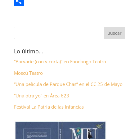
b
t
a
e
G
o
t
t
l
m
C
o
e
s
e
a
o
k
r
A
g
i
m
p
r
l
p
p
a
a
Lo último…
m
r
“Barvarie (con v corta)” en Fandango Teatro
t
Moscú Teatro
i
“Una película de Parque Chas” en el CC 25 de Mayo
r
“Una otra yo” en Área 623
Festival La Patria de las Infancias