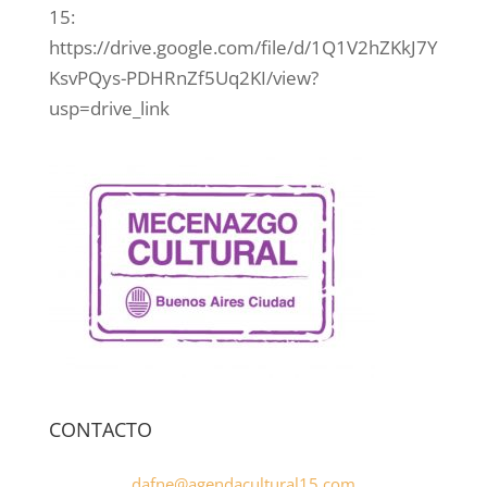
15:
https://drive.google.com/file/d/1Q1V2hZKkJ7Y
KsvPQys-PDHRnZf5Uq2KI/view?
usp=drive_link
CONTACTO
dafne@agendacultural15.com