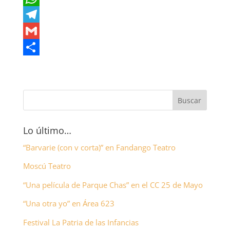
c
w
W
e
i
h
T
b
t
a
e
G
o
t
t
l
m
C
o
e
s
e
a
o
k
r
A
g
i
m
p
r
l
p
p
a
a
Lo último…
m
r
“Barvarie (con v corta)” en Fandango Teatro
t
Moscú Teatro
i
“Una película de Parque Chas” en el CC 25 de Mayo
r
“Una otra yo” en Área 623
Festival La Patria de las Infancias