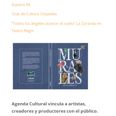
i
Espacio EK
r
Club de Cultura Céspedes
“Todos los ángeles alzaron el vuelo” La Zaranda en
Teatro Regio
Agenda Cultural vincula a artistas,
creadores y productores con el público.